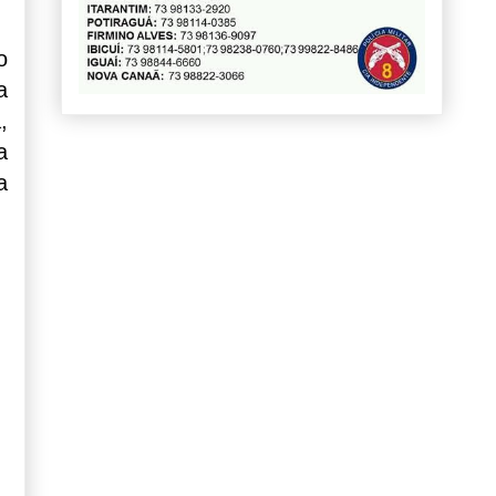
o
a
,
a
a