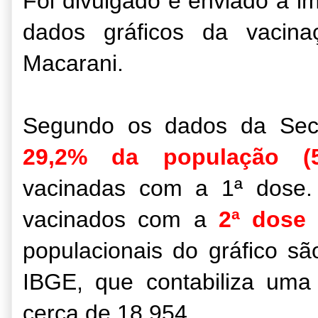
Foi divulgado e enviado a im
dados gráficos da vacin
Macarani.
Segundo os dados da Secr
29,2% da população (5
vacinadas com a 1ª dose
vacinados com a
2ª dose 
populacionais do gráfico s
IBGE, que contabiliza um
cerca de 18.954.