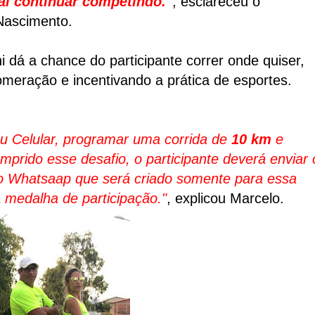
al continuar competindo."
, esclareceu o
Nascimento.
i dá a chance do participante correr onde quiser,
omeração e incentivando a prática de esportes.
eu Celular, programar uma corrida de
10 km
e
umprido esse desafio, o participante deverá enviar 
 do Whatsaap que será criado somente para essa
 medalha de participação."
, explicou Marcelo.