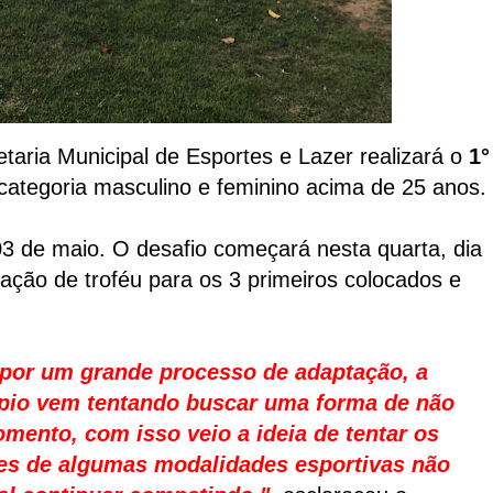
taria Municipal de Esportes e Lazer realizará o
1°
 categoria masculino e feminino acima de 25 anos.
3 de maio. O desafio começará nesta quarta, dia
iação de troféu para os 3 primeiros colocados e
por um grande processo de adaptação, a
ípio vem tentando buscar uma forma de não
mento, com isso veio a ideia de tentar os
tes de algumas modalidades esportivas não