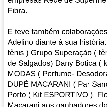
Fibra.
E teve também colaborações
Adelino diante à sua históri
tênis ) Grupo Superação ( tê
de Salgados) Dany Botica (
MODAS ( Perfume- Desodoran
DUPÉ MACARANI ( Par Sandá
Porto ( Kit ESPORTIVO ). Flo
Macarani aos ganhadores do