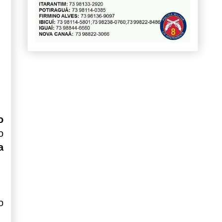
o
o
a
o