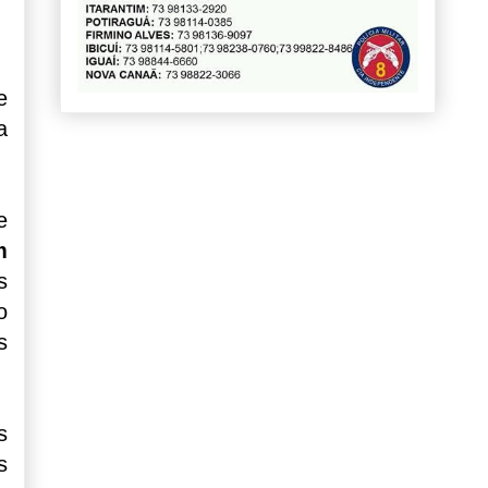
e
a
e
m
s
o
s
s
s