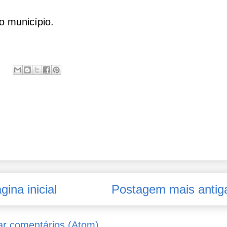
do município.
gina inicial
Postagem mais antig
ar comentários (Atom)