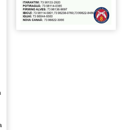
,
a
a