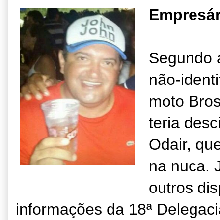
Empresár
Segundo a
não-ident
moto Bros
teria des
Odair, qu
na nuca. 
outros di
informações da 18ª Delegacia