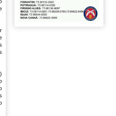
o
e
r
e
s
s
)
o
o
s
o