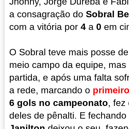
Jhonny, Jorge Dureba e Fábio
a
consagração do
Sobral B
com a vitória por
4
a
0
em ci
O Sobral teve mais posse de 
meio campo da equipe, mas 
partida, e após uma falta sof
a rede, marcando o
primeiro
6 gols no campeonato
, fez
deles de pênalti. E fechando
Janilton
deixou o seu, fazen