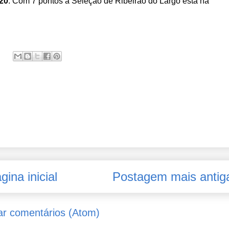
20
. Com 7 pontos a Seleção de Ribeirão do Largo está na
gina inicial
Postagem mais antig
ar comentários (Atom)