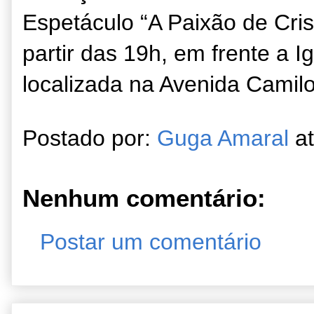
Espetáculo “A Paixão de Cris
partir das 19h,
em f
ren
te a I
localiza
da na
A
venida Camil
Postado por:
Guga Amaral
a
Nenhum comentário:
Postar um comentário