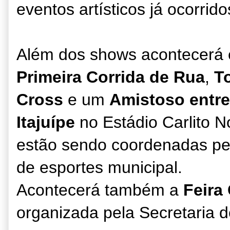
eventos artísticos já ocorrid
Além dos shows acontecerá 
Primeira Corrida de R
ua
,
T
Cross
e
um
Amistoso entre
Itajuípe
no Estádio Carlito N
estão sendo coordenad
a
s p
e
de
esportes municipa
l
.
Ac
ontecerá também
a
Feira
organizada pela Secretaria