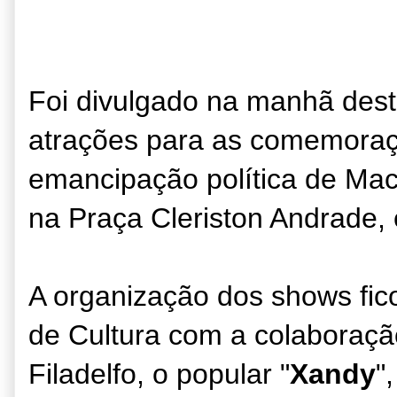
F
oi divulgado na manhã desta
atrações para as comemor
a
emancip
ação política de Ma
na Praça Cleriston Andrade
,
A organização dos shows fi
de Cultura com a colaboraçã
Filadelfo, o popular "
Xandy
"