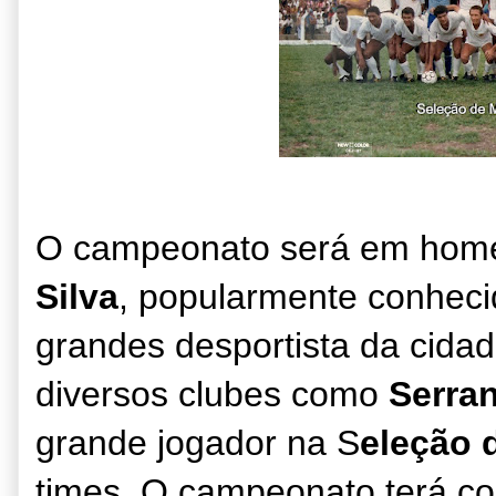
O campe
o
nato será em ho
Silva
, popularmente conhec
grandes
desportista da cida
diversos clubes como
S
erra
grande jogador na
S
eleção 
times. O campeonato terá
co